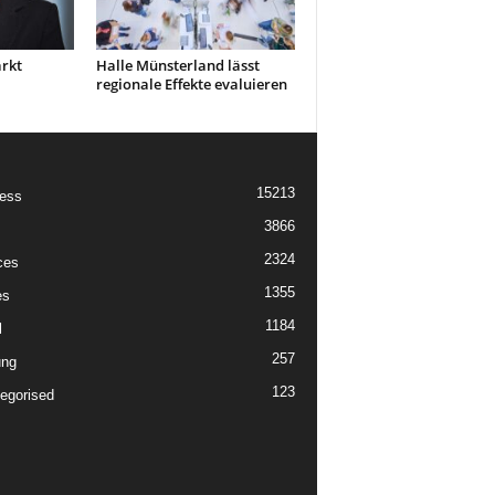
ärkt
Halle Münsterland lässt
regionale Effekte evaluieren
I
15213
ess
3866
2324
ces
1355
es
1184
l
257
ung
123
egorised