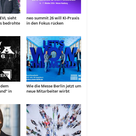
EVL sieht
neo summit 26 will KI-Praxis
s bedrohte
in den Fokus rücken
 dem
Wie die Messe Berlin jetzt um
nd“ in
neue Mitarbeiter wirbt