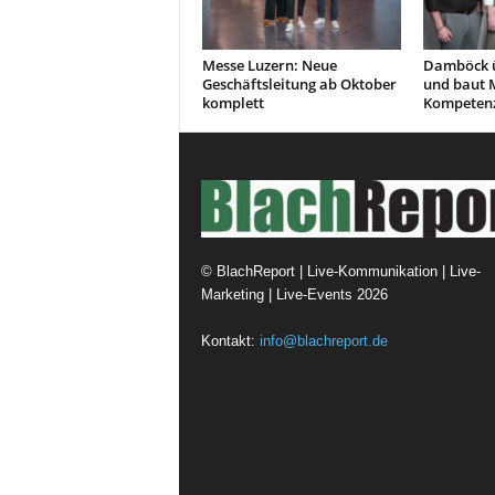
Messe Luzern: Neue
Damböck 
Geschäftsleitung ab Oktober
und baut 
komplett
Kompetenz
©
BlachReport | Live-Kommunikation | Live-
Marketing | Live-Events
2026
Kontakt:
info@blachreport.de