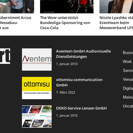
übernimmt Arcus
The Wow unterstützt
Nicole Lyashko st
Messebau-
Bundesliga-Sponsoring von
Eventteam beim
 aus
Coca-Cola
Messeverband UF
Aventem GmbH Audiovisuelle
Busin
Dienstleistungen
Work
1. Januar 2010
Servi
ottomisu communication
Venu
GmbH
Digita
7. März 2022
Mein
Uncat
DEKO-Service Lenzen GmbH
1. Januar 2010