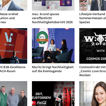
Messe ordnet
mac. brand spaces
Lifestyle-Verband 
ation und
veröffentlicht
Sommermessen al
 neu
Nachhaltigkeitsbericht 2026
Spezies
ht B2B-Excellence-
Maritz bringt Nachhaltigkeit
CosmosDirekt mit
DACH-Raum
auf die Eventagenda
„Cosmic Love Grou
Wacken