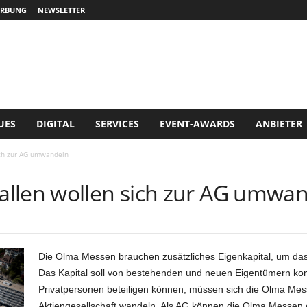
RBUNG
NEWSLETTER
UES
DIGITAL
SERVICES
EVENT-AWARDS
ANBIETER
ch zur AG umwandeln
llen wollen sich zur AG umwa
Die Olma Messen brauchen zusätzliches Eigenkapital, um da
Das Kapital soll von bestehenden und neuen Eigentümern ko
Privatpersonen beteiligen können, müssen sich die Olma Me
Aktiengesellschaft wandeln. Als AG können die Olma Messen e