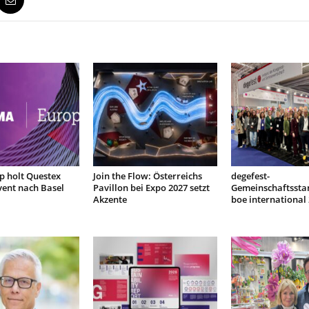
 holt Questex
Join the Flow: Österreichs
degefest-
ent nach Basel
Pavillon bei Expo 2027 setzt
Gemeinschaftssta
Akzente
boe international