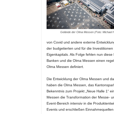
m
u
n
i
k
a
Gelände der Olma Messen (Foto: Michael H
t
i
von Covid und andere externe Entwicklu
o
der budgetierten und für die Investition
n
Eigenkapitals. Als Folge fehlen nun diese
|
Banken und die Olma Messen einen regel
L
Olma Messen definiert.
i
v
Die Entwicklung der Olma Messen und dam
e
-
haben die Olma Messen, das Kantonsparl
M
Bekenntnis zum Projekt „Neue Halle 1“ e
a
Messen die Transformation der Messe- un
r
Event-Bereich intensiv in die Produktentw
k
Events und erschließen Einnahmequellen
e