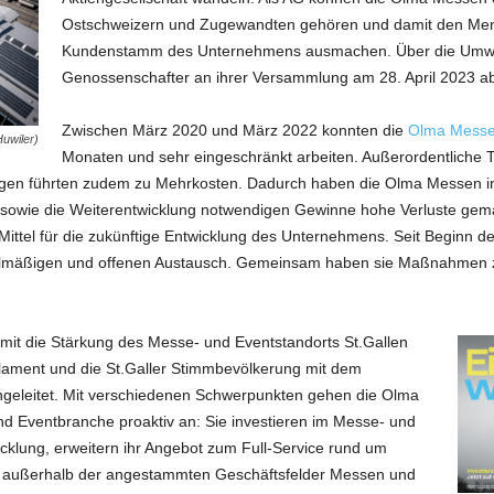
Ostschweizern und Zugewandten gehören und damit den Mens
Kundenstamm des Unternehmens ausmachen. Über die Umwa
Genossenschafter an ihrer Versammlung am 28. April 2023 ab
Zwischen März 2020 und März 2022 konnten die
Olma Mess
uwiler)
Monaten und sehr eingeschränkt arbeiten. Außerordentliche 
ngen führten zudem zu Mehrkosten. Dadurch haben die Olma Messen in
en sowie die Weiterentwicklung notwendigen Gewinne hohe Verluste gem
 Mittel für die zukünftige Entwicklung des Unternehmens. Seit Beginn d
mäßigen und offenen Austausch. Gemeinsam haben sie Maßnahmen zur 
it die Stärkung des Messe- und Eventstandorts St.Gallen
ament und die St.Galler Stimmbevölkerung mit dem
ingeleitet. Mit verschiedenen Schwerpunkten gehen die Olma
d Eventbranche proaktiv an: Sie investieren im Messe- und
icklung, erweitern ihr Angebot zum Full-Service rund um
 außerhalb der angestammten Geschäftsfelder Messen und