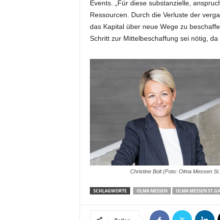
Events. „Für diese substanzielle, anspruch
t
Ressourcen. Durch die Verluste der verg
i
n
das Kapital über neue Wege zu beschaffen
g
Schritt zur Mittelbeschaffung sei nötig,
|
L
i
v
e
-
E
v
e
n
t
s
Christine Bolt (Foto: Olma Messen St.
SCHLAGWORTE
OLMA MESSEN
OLMA MESSEN ST.G