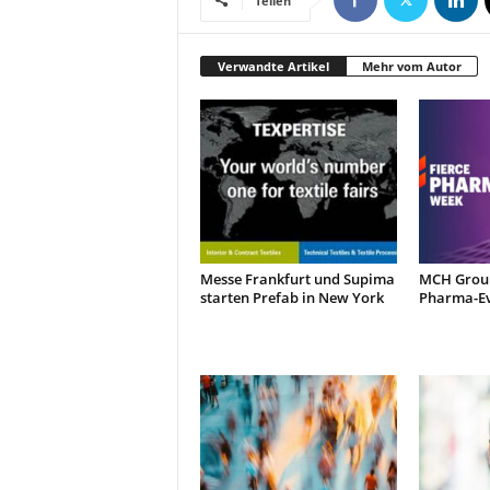
Teilen
Verwandte Artikel
Mehr vom Autor
Messe Frankfurt und Supima
MCH Group
starten Prefab in New York
Pharma-Ev