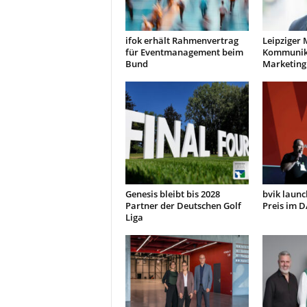
ifok erhält Rahmenvertrag
Leipziger 
für Eventmanagement beim
Kommunik
Bund
Marketing
Genesis bleibt bis 2028
bvik launc
Partner der Deutschen Golf
Preis im 
Liga