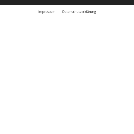
Impressum
Datenschutzerklärung
© Design Andre Menke
TMITC Agency